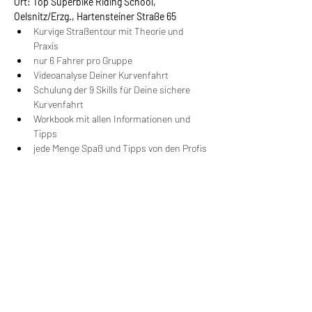
Ort: Top Superbike Riding School, 
Oelsnitz/Erzg., Hartensteiner Straße 65
Kurvige Straßentour mit Theorie und 
Praxis
nur 6 Fahrer pro Gruppe
Videoanalyse Deiner Kurvenfahrt
Schulung der 9 Skills für Deine sichere 
Kurvenfahrt
Workbook mit allen Informationen und 
Tipps
jede Menge Spaß und Tipps von den Profis
Wir machen Motorradfahrer sicherer. klarer und
entspannter mit System, Erfahrung und
Leidenschaft.
RIDE SYSTEM
SCHNELLZUGRIFF