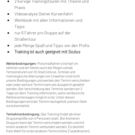
2 kurvige Trainingstouren mit Theorie und 
Praxis
Videoanalyse Deiner Kurvenfahrt
Workbook mit allen Informationen und 
Tipps
nur 6 Fahrer pro Gruppe auf der 
Straßentour
jede Menge Spaß und Tipps von den Profis
Training ist auch geeignet mit Sozius
Wetterbedingungen:
 Motorradfahrer sind hart im 
nehmen und wir fahren auch bei Regen und ab 
Temperaturen von 10 Grad Celsius. Schnee und 
metrologische Warnungen vor Unwetter sind nicht 
unsere Bedingungen und werden den Termin verschieben 
oder jeder weitere Termin kann als Ausgleich gewählt 
werden. Bei Verschiebung des Termins werden wir 2 
Tage vor dem Training informieren, wenn verlässliche 
Wettervorhersagen möglich sind. Unter diesen 
Bedingungen wird der Termin nachgeholt und kein Geld 
zurückerstattet.
Teilnehmerbedingung: 
Das Training findet ab einer 
Gruppengröße von 4 Personen statt. Bei kleineren 
Gruppen kann der Termin verschoben werden und mit 
einem anderen Termin verbunden werden. Es besteht 
freie Wahl für einen anderen Termin (ohne Zusatzkosten).