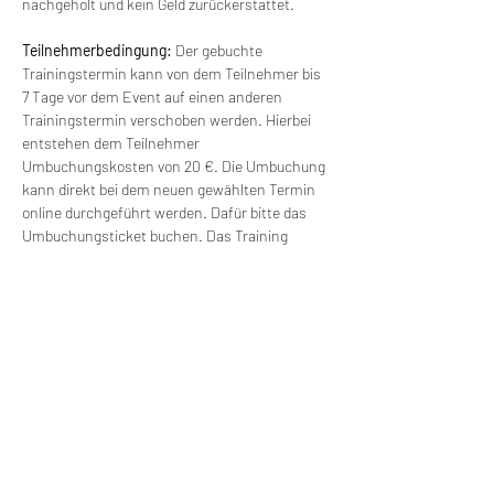
nachgeholt und kein Geld zurückerstattet.
Teilnehmerbedingung: 
Der gebuchte 
Trainingstermin kann von dem Teilnehmer bis 
7 Tage vor dem Event auf einen anderen 
Trainingstermin verschoben werden. Hierbei 
entstehen dem Teilnehmer 
Umbuchungskosten von 20 €. Die Umbuchung 
kann direkt bei dem neuen gewählten Termin 
online durchgeführt werden. Dafür bitte das 
Umbuchungsticket buchen. Das Training 
findet ab einer Gruppengröße von 6 Personen 
statt. Bei kleineren Gruppen kann der Termin 
verschoben werden und mit einem anderen 
Termin verbunden werden. Es besteht freie 
Wahl für einen anderen Termin (ohne 
Zusatzkosten).