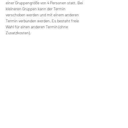
einer Gruppengröße von 4 Personen statt. Bei 
kleineren Gruppen kann der Termin 
verschoben werden und mit einem anderen 
Termin verbunden werden. Es besteht freie 
Wahl für einen anderen Termin (ohne 
Zusatzkosten).
Versorgung: 
Wir werden die Möglichkeit 
haben, Mittag zu essen. Getränke und 
Mittagessen erfolgen auf eigene Kosten. 
Wir machen Motorradfahrer sicherer. klarer und
entspannter mit System, Erfahrung und
Leidenschaft.
RIDE SYSTEM
SCHNELLZUGRIFF
Über uns