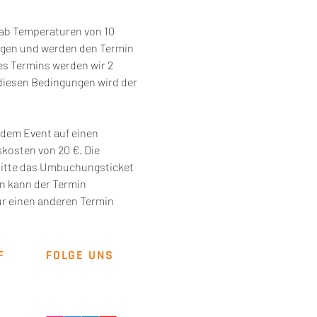
 ab Temperaturen von 10 
ngen und werden den Termin 
es Termins werden wir 2 
diesen Bedingungen wird der 
dem Event auf einen 
osten von 20 €. Die 
bitte das Umbuchungsticket 
n kann der Termin 
r einen anderen Termin 
F
FOLGE UNS
Newsletter
Kontakt