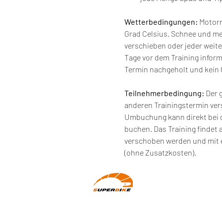
Wetterbedingungen:
 Motor
Grad Celsius. Schnee und m
verschieben oder jeder weite
Tage vor dem Training infor
Termin nachgeholt und kein 
Teilnehmerbedingung: 
Der 
anderen Trainingstermin ve
Umbuchung kann direkt bei 
buchen. Das Training findet 
verschoben werden und mit e
(ohne Zusatzkosten).
Wir machen Motorradfahrer sicherer.