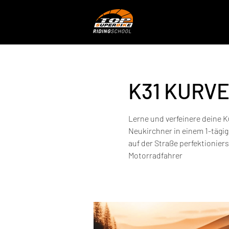
K31 KURV
Lerne und verfeinere deine K
Neukirchner in einem 1-tägi
auf der Straße perfektioniers
Motorradfahrer