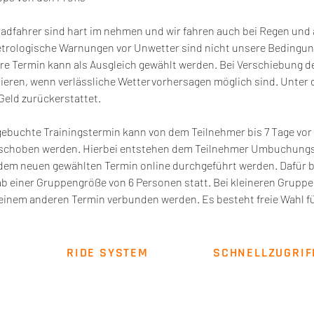
radfahrer sind hart im nehmen und wir fahren auch bei Regen und
etrologische Warnungen vor Unwetter sind nicht unsere Bedingu
re Termin kann als Ausgleich gewählt werden. Bei Verschiebung d
mieren, wenn verlässliche Wettervorhersagen möglich sind. Unter 
Geld zurückerstattet.
gebuchte Trainingstermin kann von dem Teilnehmer bis 7 Tage vor 
rschoben werden. Hierbei entstehen dem Teilnehmer Umbuchungsk
dem neuen gewählten Termin online durchgeführt werden. Dafür 
ab einer Gruppengröße von 6 Personen statt. Bei kleineren Gruppe
inem anderen Termin verbunden werden. Es besteht freie Wahl fü
RIDE SYSTEM
SCHNELLZUGRIF
Über uns
Impressum
AGB