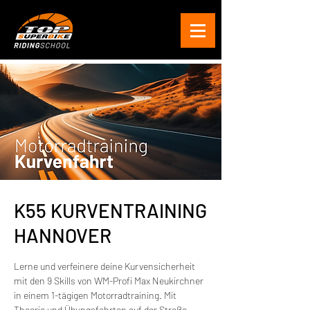
K55 KURVENTRAINING
HANNOVER
Lerne und verfeinere deine Kurvensicherheit
mit den 9 Skills von WM-Profi Max Neukirchner
in einem 1-tägigen Motorradtraining. Mit
Theorie und Übungsfahrten auf der Straße