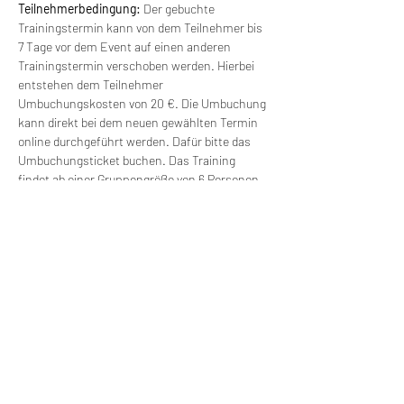
Teilnehmerbedingung: 
Der gebuchte 
Trainingstermin kann von dem Teilnehmer bis 
7 Tage vor dem Event auf einen anderen 
Trainingstermin verschoben werden. Hierbei 
entstehen dem Teilnehmer 
Umbuchungskosten von 20 €. Die Umbuchung 
kann direkt bei dem neuen gewählten Termin 
online durchgeführt werden. Dafür bitte das 
Umbuchungsticket buchen. Das Training 
findet ab einer Gruppengröße von 6 Personen 
statt. Bei kleineren Gruppen kann der Termin 
verschoben werden und mit einem anderen 
Termin verbunden werden. Es besteht freie 
Wahl für einen anderen Termin (ohne 
Zusatzkosten).
Wir machen Motorradfahrer sicherer. klarer und
entspannter mit System, Erfahrung und