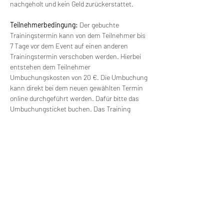
nachgeholt und kein Geld zurückerstattet.
Teilnehmerbedingung: 
Der gebuchte 
Trainingstermin kann von dem Teilnehmer bis 
7 Tage vor dem Event auf einen anderen 
Trainingstermin verschoben werden. Hierbei 
entstehen dem Teilnehmer 
Umbuchungskosten von 20 €. Die Umbuchung 
kann direkt bei dem neuen gewählten Termin 
online durchgeführt werden. Dafür bitte das 
Umbuchungsticket buchen. Das Training 
findet ab einer Gruppengröße von 6 Personen 
statt. Bei kleineren Gruppen kann der Termin 
verschoben werden und mit einem anderen 
Termin verbunden werden. Es besteht freie 
Wahl für einen anderen Termin (ohne 
Zusatzkosten).