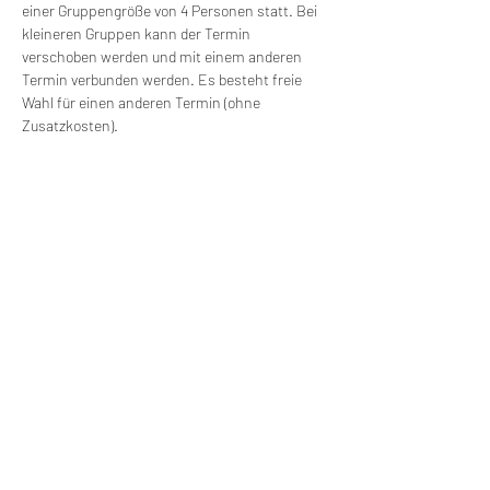
einer Gruppengröße von 4 Personen statt. Bei 
kleineren Gruppen kann der Termin 
verschoben werden und mit einem anderen 
Termin verbunden werden. Es besteht freie 
Wahl für einen anderen Termin (ohne 
Zusatzkosten).
Versorgung: 
Wir werden die Möglichkeit 
haben, Mittag zu essen. Getränke und 
Mittagessen erfolgen auf eigene Kosten. 
Wir machen Motorradfahrer sicherer. klarer und
entspannter mit System, Erfahrung und
Leidenschaft.
RIDE SYSTEM
SCHNELLZUGRIFF
Über uns