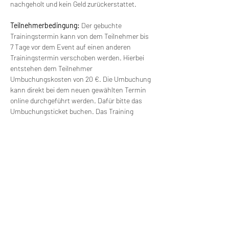
nachgeholt und kein Geld zurückerstattet.
Teilnehmerbedingung: 
Der gebuchte 
Trainingstermin kann von dem Teilnehmer bis 
7 Tage vor dem Event auf einen anderen 
Trainingstermin verschoben werden. Hierbei 
entstehen dem Teilnehmer 
Umbuchungskosten von 20 €. Die Umbuchung 
kann direkt bei dem neuen gewählten Termin 
online durchgeführt werden. Dafür bitte das 
Umbuchungsticket buchen. Das Training 
findet ab einer Gruppengröße von 6 Personen 
statt. Bei kleineren Gruppen kann der Termin 
verschoben werden und mit einem anderen 
Termin verbunden werden. Es besteht freie 
Wahl für einen anderen Termin (ohne 
Zusatzkosten).