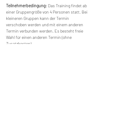
Teilnehmerbedingung: 
Das Training findet ab 
einer Gruppengröße von 4 Personen statt. Bei 
kleineren Gruppen kann der Termin 
verschoben werden und mit einem anderen 
Termin verbunden werden. Es besteht freie 
Wahl für einen anderen Termin (ohne 
Zusatzkosten).
Versorgung: 
Wir werden die Möglichkeit 
haben, Mittag zu essen. Getränke und 
Mittagessen erfolgen auf eigene Kosten. 
Wir machen Motorradfahrer sicherer. klarer und
entspannter mit System, Erfahrung und
Leidenschaft.
RIDE SYSTEM
SCHNELLZUGRIFF