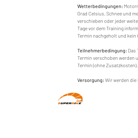
Wetterbedingungen:
 Motor
Grad Celsius. Schnee und m
verschieben oder jeder weite
Tage vor dem Training infor
Termin nachgeholt und kein 
Teilnehmerbedingung: 
Das 
Termin verschoben werden un
Termin (ohne Zusatzkosten).
Versorgung: 
Wir werden die 
Wir machen Motorradfahrer sicherer.
klarer und entspannter mit System,
Erfahrung und Leidenschaft.