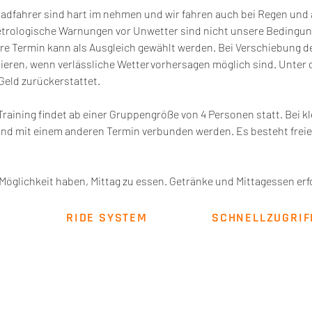
radfahrer sind hart im nehmen und wir fahren auch bei Regen und
etrologische Warnungen vor Unwetter sind nicht unsere Bedingu
re Termin kann als Ausgleich gewählt werden. Bei Verschiebung d
mieren, wenn verlässliche Wettervorhersagen möglich sind. Unter 
Geld zurückerstattet.
Training findet ab einer Gruppengröße von 4 Personen statt. Bei k
d mit einem anderen Termin verbunden werden. Es besteht freie 
Möglichkeit haben, Mittag zu essen. Getränke und Mittagessen erfo
RIDE SYSTEM
SCHNELLZUGRIF
Über uns
Impressum
AGB