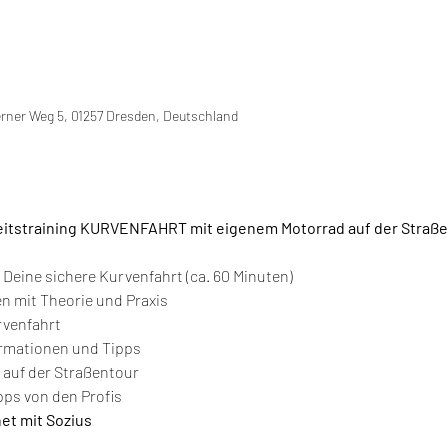
erner Weg 5, 01257 Dresden, Deutschland
eitstraining KURVENFAHRT mit eigenem Motorrad auf der Straße
r Deine sichere Kurvenfahrt (ca. 60 Minuten)
en mit Theorie und Praxis
rvenfahrt
ormationen und Tipps
 auf der Straßentour
ps von den Profis
net mit Sozius