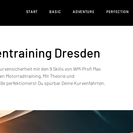
START
BASIC
ADVENTURE
PERFECTION
entraining Dresden
urvensicherheit mit den 9 Skills von WM-Profi Max
en Motorradtraining. Mit Theorie und
aße perfektionierst Du spürbar Deine Kurvenfahrten.