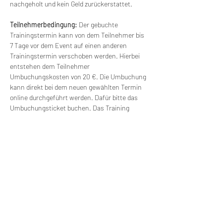
nachgeholt und kein Geld zurückerstattet.
Teilnehmerbedingung: 
Der gebuchte 
Trainingstermin kann von dem Teilnehmer bis 
7 Tage vor dem Event auf einen anderen 
Trainingstermin verschoben werden. Hierbei 
entstehen dem Teilnehmer 
Umbuchungskosten von 20 €. Die Umbuchung 
kann direkt bei dem neuen gewählten Termin 
online durchgeführt werden. Dafür bitte das 
Umbuchungsticket buchen. Das Training 
findet ab einer Gruppengröße von 6 Personen 
statt. Bei kleineren Gruppen kann der Termin 
verschoben werden und mit einem anderen 
Termin verbunden werden. Es besteht freie 
Wahl für einen anderen Termin (ohne 
Zusatzkosten).