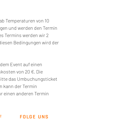
 ab Temperaturen von 10 
ngen und werden den Termin 
es Termins werden wir 2 
diesen Bedingungen wird der 
dem Event auf einen 
osten von 20 €. Die 
bitte das Umbuchungsticket 
n kann der Termin 
r einen anderen Termin 
F
FOLGE UNS
Newsletter
Kontakt