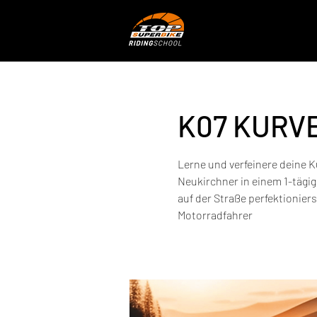
K07 KURV
Lerne und verfeinere deine K
Neukirchner in einem 1-tägi
auf der Straße perfektioniers
Motorradfahrer