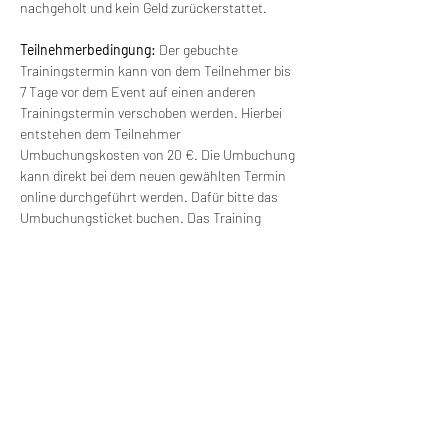
nachgeholt und kein Geld zurückerstattet.
Teilnehmerbedingung: 
Der gebuchte 
Trainingstermin kann von dem Teilnehmer bis 
7 Tage vor dem Event auf einen anderen 
Trainingstermin verschoben werden. Hierbei 
entstehen dem Teilnehmer 
Umbuchungskosten von 20 €. Die Umbuchung 
kann direkt bei dem neuen gewählten Termin 
online durchgeführt werden. Dafür bitte das 
Umbuchungsticket buchen. Das Training 
findet ab einer Gruppengröße von 6 Personen 
statt. Bei kleineren Gruppen kann der Termin 
verschoben werden und mit einem anderen 
Termin verbunden werden. Es besteht freie 
Wahl für einen anderen Termin (ohne 
Zusatzkosten).