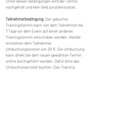
Unter diesen Bedingungen wird der Termin 
nachgeholt und kein Geld zurückerstattet.
Teilnehmerbedingung: 
Der gebuchte 
Trainingstermin kann von dem Teilnehmer bis 
7 Tage vor dem Event auf einen anderen 
Trainingstermin verschoben werden. Hierbei 
entstehen dem Teilnehmer 
Umbuchungskosten von 20 €. Die Umbuchung 
kann direkt bei dem neuen gewählten Termin 
online durchgeführt werden. Dafür bitte das 
Umbuchungsticket buchen. Das Training 
findet ab einer Gruppengröße von 6 Personen 
statt. Bei kleineren Gruppen kann der Termin 
verschoben werden und mit einem anderen 
Termin verbunden werden. Es besteht freie 
Wahl für einen anderen Termin (ohne 
Zusatzkosten).