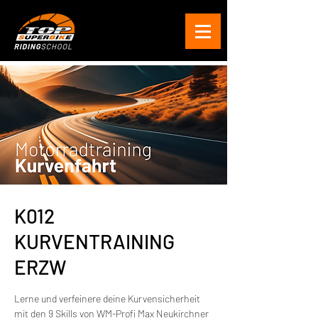
K012
KURVENTRAINING
ERZW
Lerne und verfeinere deine Kurvensicherheit
mit den 9 Skills von WM-Profi Max Neukirchner