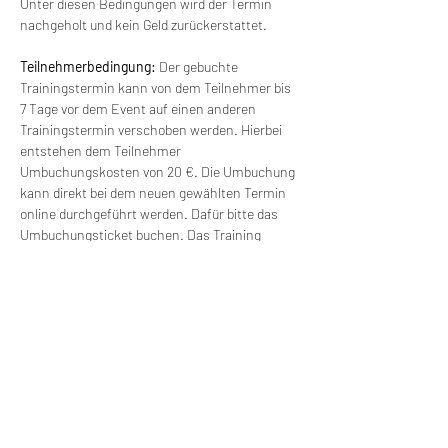
Unter diesen Bedingungen wird der Termin 
nachgeholt und kein Geld zurückerstattet.
Teilnehmerbedingung: 
Der gebuchte 
Trainingstermin kann von dem Teilnehmer bis 
7 Tage vor dem Event auf einen anderen 
Trainingstermin verschoben werden. Hierbei 
entstehen dem Teilnehmer 
Umbuchungskosten von 20 €. Die Umbuchung 
kann direkt bei dem neuen gewählten Termin 
online durchgeführt werden. Dafür bitte das 
Umbuchungsticket buchen. Das Training 
findet ab einer Gruppengröße von 6 Personen 
statt. Bei kleineren Gruppen kann der Termin 
verschoben werden und mit einem anderen 
Termin verbunden werden. Es besteht freie 
Wahl für einen anderen Termin (ohne 
Zusatzkosten).