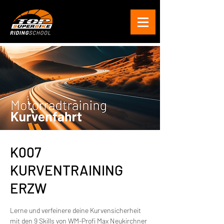
K007
KURVENTRAINING
ERZW
Lerne und verfeinere deine Kurvensicherheit
mit den 9 Skills von WM-Profi Max Neukirchner