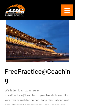
FreePractice@Coachin
g
Wir laden Dich zu unserem
FreePractice@Coaching ganz herzlich ein. Du
wirst während der beiden Tage das Fahren mit
dem Motorrad neu errleben. Das Lernen der