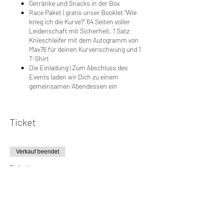
Getränke und Snacks in der Box
Race Paket | gratis unser Booklet "Wie
krieg ich die Kurve?" 64 Seiten voller
Leidenschaft mit Sicherheit, 1 Satz
Knieschleifer mit dem Autogramm von
Max76 für deinen Kurvenschwung und 1
T-Shirt
Die Einladung | Zum Abschluss des
Events laden wir Dich zu einem
gemeinsamen Abendessen ein
Ticket
Verkauf beendet
Tickettyp
EXTRA-LARGE
Mehr Infos