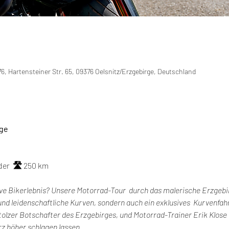
6, Hartensteiner Str. 65, 09376 Oelsnitz/Erzgebirge, Deutschland
rge
er  
🛣️ 
250 km
tive Bikerlebnis? Unsere Motorrad-Tour  durch das malerische Erzgebir
d leidenschaftliche Kurven, sondern auch ein exklusives  Kurvenfah
tolzer Botschafter des Erzgebirges, und Motorrad-Trainer Erik Klose 
rz höher schlagen lassen.