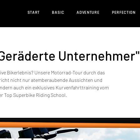
START
BASIC
ADVENTURE
PERFECTION
"Geräderte Unternehmer"
ative Bikerlebnis? Unsere Motorrad-Tour durch das
richt nicht nur atemberaubende Aussichten und
ondern auch ein exklusives Kurvenfahrttraining vom
er Top Superbike Riding School.