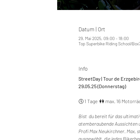
Datum | Ort
29. Mai 2025, 09:00 – 18:00
Top Superbike Riding School/Box7
Info
StreetDay | Tour de Erzgebi
29.05.25 (Donnerstag)
🕔 1 Tage  👭 max. 16 Motorräd
Bist  du bereit für das ultima
atemberaubende Aussichten un
Profi Max Neukirchner. Max, s
ausgewählt, die jedes Bikerhe