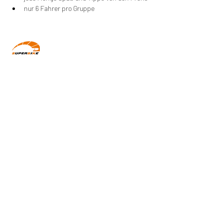
nur 6 Fahrer pro Gruppe
Wir machen Motorradfahrer sicherer. klarer und
entspannter mit System, Erfahrung und
Leidenschaft.
RIDE SYSTEM
SCHNELLZUGRIFF
Über uns
Impressum
AGB
FOLGE UNS
Newsletter
Kontakt