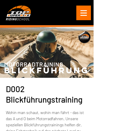
D002
Blickführungstraining
Wohin man schaut, wohin man fährt - das ist
das A und O beim Motorradfahren. Unsere
speziellen Blickführungstrainings helfen dir,
deine Fahrtechnik auf das nächste Level zu