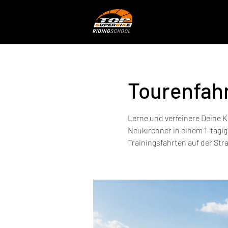
Tourenfahr
Lerne und verfeinere Deine K
Neukirchner in einem 1-tägig
Trainingsfahrten auf der Str