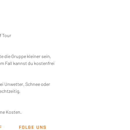
f Tour
 die Gruppe kleiner sein, 
 Fall kannst du kostenfrei 
ei Unwetter, Schnee oder 
chtzeitig. 
ene Kosten. 
F
FOLGE UNS