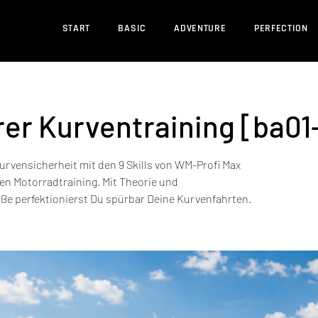
START
BASIC
ADVENTURE
PERFECTION
er Kurventraining [ba01
urvensicherheit mit den 9 Skills von WM-Profi Max
en Motorradtraining. Mit Theorie und
aße perfektionierst Du spürbar Deine Kurvenfahrten.