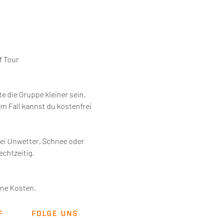
f Tour
 die Gruppe kleiner sein, 
 Fall kannst du kostenfrei 
ei Unwetter, Schnee oder 
chtzeitig. 
ene Kosten. 
F
FOLGE UNS