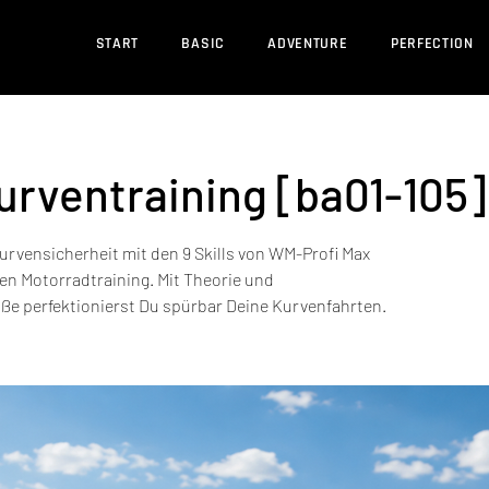
START
BASIC
ADVENTURE
PERFECTION
rventraining [ba01-105]
urvensicherheit mit den 9 Skills von WM-Profi Max
en Motorradtraining. Mit Theorie und
aße perfektionierst Du spürbar Deine Kurvenfahrten.