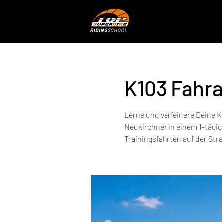
K103 Fahra
Lerne und verfeinere Deine K
Neukirchner in einem 1-tägig
Trainingsfahrten auf der Str