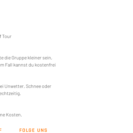
f Tour
 die Gruppe kleiner sein, 
 Fall kannst du kostenfrei 
ei Unwetter, Schnee oder 
chtzeitig. 
ene Kosten. 
F
FOLGE UNS