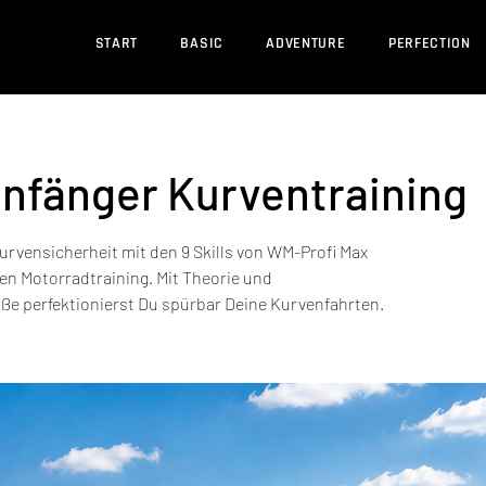
START
BASIC
ADVENTURE
PERFECTION
nfänger Kurventraining
urvensicherheit mit den 9 Skills von WM-Profi Max
en Motorradtraining. Mit Theorie und
aße perfektionierst Du spürbar Deine Kurvenfahrten.