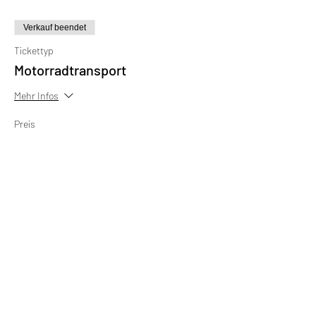
Verkauf beendet
Tickettyp
Motorradtransport
Mehr Infos
Preis
650,00 €
Verkauf beendet
Tickettyp
Motorradmiete R1 (pro Tag)
Mehr Infos
Preis
450,00 €