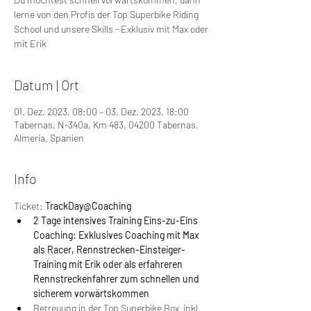
lerne von den Profis der Top Superbike Riding
School und unsere Skills - Exklusiv mit Max oder
mit Erik
Datum | Ort
01. Dez. 2023, 08:00 – 03. Dez. 2023, 18:00
Tabernas, N-340a, Km 483, 04200 Tabernas,
Almería, Spanien
Info
Ticket: 
TrackDay@Coaching
2 Tage intensives Training Eins-zu-Eins 
Coaching: Exklusives Coaching mit Max 
als Racer, Rennstrecken-Einsteiger-
Training mit Erik oder als erfahreren 
Rennstreckenfahrer zum schnellen und 
sicherem vorwärtskommen
Betreuung in der Top Superbike Box  inkl. 