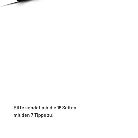
7 Tipps aus unserer jahrenlangen
Erfahrung
16 Seiten Inhalt für Deinen sicheren Start
Tipps für Deinen Schutz und
Motorradcheck
Ich erfülle mir 
meinen Wunschtraum 
und möchte alles 
für meinen ersten 
Rennstreckenbesuch 
wissen.
Bitte sendet mir die 16 Seiten 
mit den 7 Tipps zu!
Mein Vorname ist
*