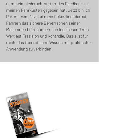
er mir ein niederschmetterndes Feedback zu
meinen Fahrküsten gegeben hat. Jetzt bin ich
Partner von Max und mein Fokus liegt darauf,
Fahrern das sichere Beherrschen seiner
Maschinen beizubringen. Ich lege besonderen
Wert auf Präzision und Kontrolle. Basis ist für
mich, das theoretische Wissen mit praktischer
Anwendung zu verbinden.
7 Tipps für Dein
erstes Mal auf der
Rennstrecke
Was hält Dich heute ab, auf einer
Rennstrecke zu fahren? Das
Booklet wird Dich perfekt auf
Deinen ersten Trackday
vorbereiten.