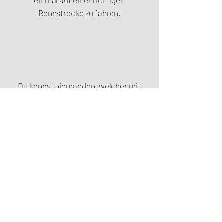
einmal auf einer richtigen
Rennstrecke zu fahren.
Du kennst niemanden, welcher mit
Dir dein Abenteuer Rennstrecke
beginnt.
Du hattest noch nie die Gelegenheit
auf einer richtigen Rennstrecke zu
fahren.