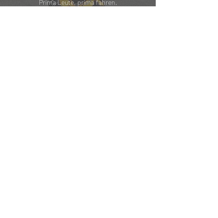
Prima Leute, prima fahren.
Super Organisation.
Macht weiter.
Wir sind Max und Erik.
Wir sind Kurvenjunkies mit Bodenhaftung:
Max76 als passionierter siegreicher Superbike
WM Profi und einziger deutscher Sieger der
legendären 24 Stunden von Le Mans und Erik
als leidenschaftlicher Racer und Motorrad