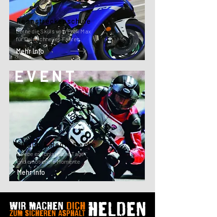
Rennstreckenschule
Lerne die Skills vom Profi Max
für Dein schnelles Fahren
Mehr Info
EVENT
Straße & Rennstrecke
Erlebe erlebnisreiche Tage
und emotionale Momente
Mehr Info