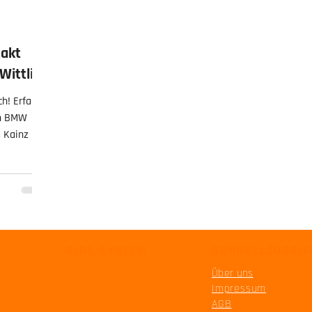
takt
Wittlich
ch! Erfahre
en BMW
 Kainz und
r TOP
Biker in
now-how
RIDE SYSTEM
SCHNELLZUGRIF
Über uns
Impressum
AGB