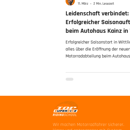
11. März
2 Min. Lesezeit
Leidenschaft verbindet:
Erfolgreicher Saisonauf
beim Autohaus Kainz in 
🏍️💨
Erfolgreicher Saisonstart in Wittli
alles über die Eröffnung der neu
Motorradabteilung beim Autohaus
wie wir als offizielle Vertreter de
Superbike Riding School ab sofort 
RLP und im Saarland mit Profi-K
unterstützen.
Wir machen Motorradfahrer sicherer.