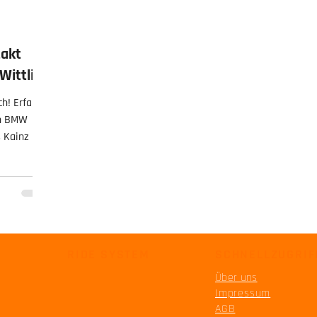
takt
Wittlich
ch! Erfahre
en BMW
 Kainz und
r TOP
Biker in
now-how
RIDE SYSTEM
SCHNELLZUGRIF
Über uns
Impressum
AGB