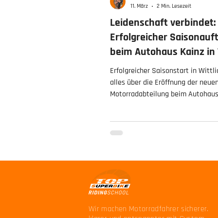
11. März
2 Min. Lesezeit
Leidenschaft verbindet:
Erfolgreicher Saisonauf
beim Autohaus Kainz in 
🏍️💨
Erfolgreicher Saisonstart in Wittli
alles über die Eröffnung der neu
Motorradabteilung beim Autohaus
wie wir als offizielle Vertreter de
Superbike Riding School ab sofort 
RLP und im Saarland mit Profi-K
unterstützen.
Wir machen Motorradfahrer sicherer.