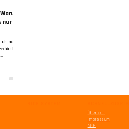
: Warum
s nur
 als nur
 verbinden
d
Lernsystem
e.
RIDE SYSTEM
SCHNELLZUGRIF
Über uns
Impressum
AGB