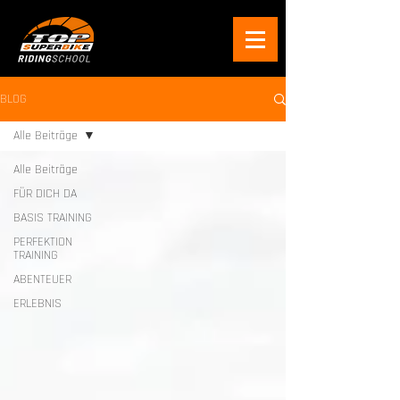
BLOG
Alle Beiträge
Alle Beiträge
FÜR DICH DA
BASIS TRAINING
PERFEKTION
TRAINING
ABENTEUER
ERLEBNIS