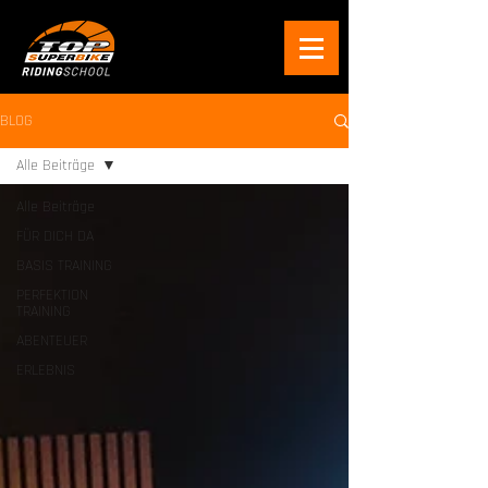
BLOG
Alle Beiträge
Alle Beiträge
FÜR DICH DA
BASIS TRAINING
PERFEKTION
TRAINING
ABENTEUER
ERLEBNIS