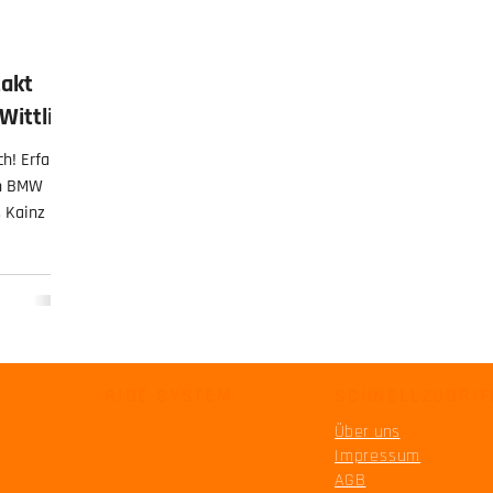
takt
Wittlich
ch! Erfahre
en BMW
 Kainz und
r TOP
Biker in
now-how
RIDE SYSTEM
SCHNELLZUGRIF
Über uns
Impressum
AGB