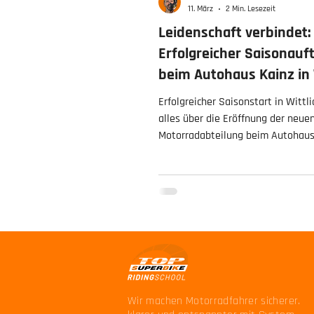
11. März
2 Min. Lesezeit
Leidenschaft verbindet:
Erfolgreicher Saisonauf
beim Autohaus Kainz in 
🏍️💨
Erfolgreicher Saisonstart in Wittli
alles über die Eröffnung der neu
Motorradabteilung beim Autohaus
wie wir als offizielle Vertreter de
Superbike Riding School ab sofort 
RLP und im Saarland mit Profi-K
unterstützen.
Wir machen Motorradfahrer sicherer.