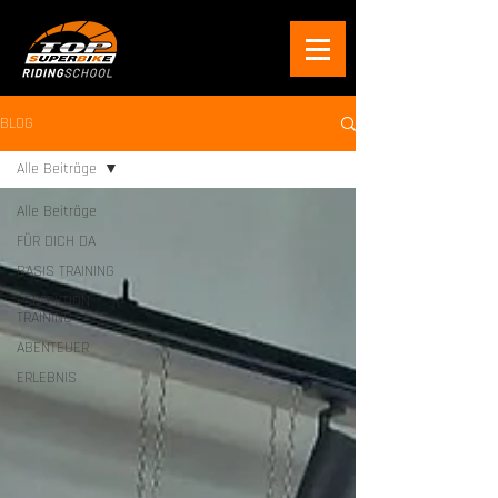
BLOG
Alle Beiträge
Alle Beiträge
FÜR DICH DA
BASIS TRAINING
PERFEKTION
TRAINING
ABENTEUER
ERLEBNIS