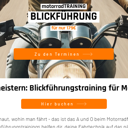
motorradTRAINING
BLICKFÜHRUNG
für nur 179€
Zu den Terminen
istern: Blickführungstraining für 
Hier buchen
aut, wohin man fährt - das ist das A und O beim Motorrad
kführungstrainings helfen dir, deine Fahrtechnik auf das n