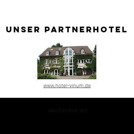
Keine bevorstehenden Veranstaltungen
Unser PartnerHotel
www.hotel-vinum.de
Was hält Dich ab?
Boxenstopp Deiner Bedenken