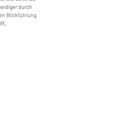
meidiger durch
gen Blickführung
ff.
otorrad