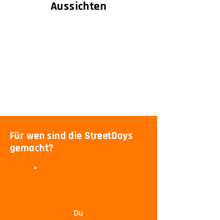
Aussichten
Panoramapunkte, Weitblick,
Täler und Höhenzüge – es
sind genau diese Momente,
in denen du verstehst: Dafür
fahre ich Motorrad mit
Sicherheit und Leidenschaft.
Für wen sind die StreetDays
gemacht?
Du