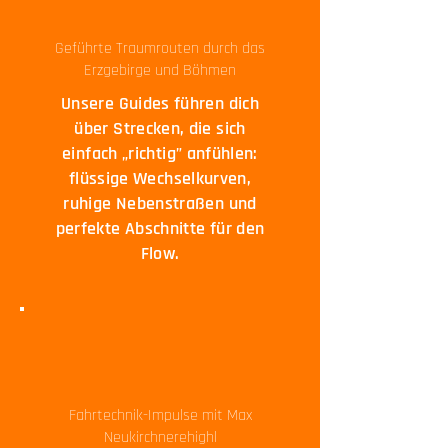
Geführte Traumrouten durch das
Erzgebirge und Böhmen
Unsere Guides führen dich
über Strecken, die sich
einfach „richtig” anfühlen:
flüssige Wechselkurven,
ruhige Nebenstraßen und
perfekte Abschnitte für den
Flow.
Fahrtechnik-Impulse mit Max
Neukirchnerehighl