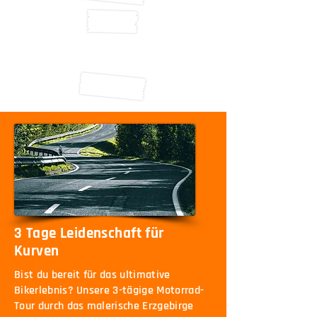
Wir lassen den Abend
zünftig mit Barbecue &
Benzingesprächen
ausklingen
3 Tage Leidenschaft für
Kurven
Bist du bereit für das ultimative
Bikerlebnis? Unsere 3-tägige Motorrad-
Tour durch das malerische Erzgebirge