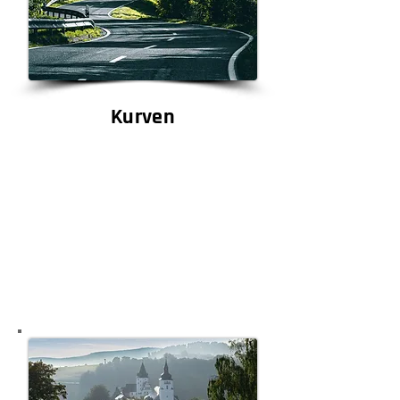
Kurven
Das Erzgebirge und Böhmen
sind ein Paradies für
Motorradfahrer. Es gibt
Kurven, Kehren und
Höhenzüge, wo dieser Flow
entsteht, bei dem alles
passt. Blick, Linie, Rhythmus.