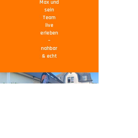
Max und
sein
Team
live
erleben
–
nahbar
& echt