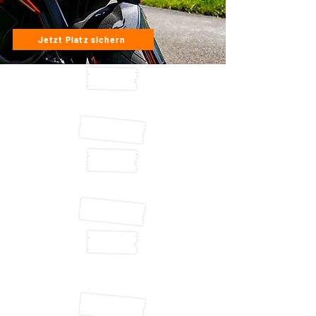
Jetzt Platz sichern
Geführte Touren auf
ausgewählten Routen
(Erzgebirge & Böhmen)
Exklusive Session mit
Max: „9 Skills für
sicheres Kurvenfahren“
Wir fahren in kleine
Gruppen – sicher,
strukturiert und
leidenschaftlich