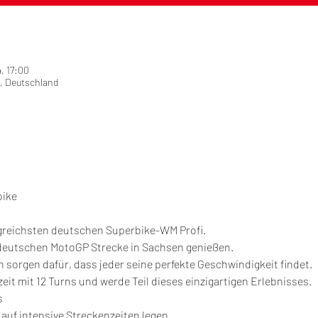
, 17:00
, Deutschland
bike
greichsten deutschen Superbike-WM Profi.
eutschen MotoGP Strecke in Sachsen genießen.
sorgen dafür, dass jeder seine perfekte Geschwindigkeit findet.
eit mit 12 Turns und werde Teil dieses einzigartigen Erlebnisses.
s
 auf intensive Streckenzeiten legen.