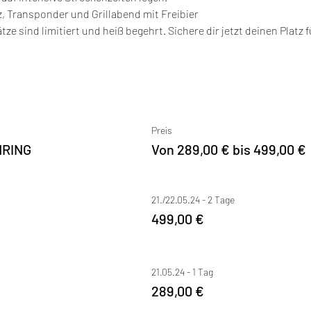
tz, Transponder und Grillabend mit Freibier
tze sind limitiert und heiß begehrt. Sichere dir jetzt deinen Platz 
Preis
NRING
Von 289,00 € bis 499,00 €
21./22.05.24 - 2 Tage
499,00 €
21.05.24 - 1 Tag
289,00 €