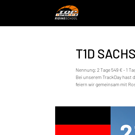
T1D SACHS
Nennung: 2 Tage 549 € - 1 Ta
Bei unserem TrackDay hast d
feiern wir gemeinsam mit Ros