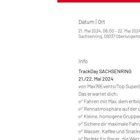
Datum | Ort
21. Mai 2024, 08:00 – 22. Mai 2024
Sachsenring, 09337 Oberlungwitz
Info
TrackDay SACHSENRING
21./22. Mai 2024
von Max76Events/Top Super
Das erwartet dich:
✅ Fahren mit Max, dem erfol
✅ Rennatmosphäre auf der d
✅ Kleine, homogene Gruppen 
✅ Sichere dir maximale Fahrz
✅ Wasser, Kaffee und Snack
✅ Perfekt für Racer, die Wert