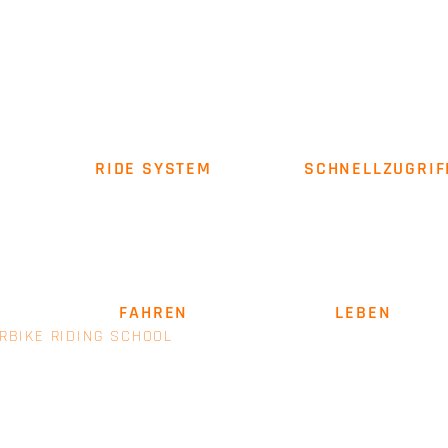
RIDE SYSTEM
SCHNELLZUGRIF
Über uns
Impressum
AGB
SICHER
FAHREN
. LEIDENSCHAFT
LEBEN
.
RBIKE RIDING SCHOOL
- EINE MARKE VON E+M MANAGEM