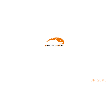
Wir machen Motorradfahrer sicherer.
klarer und entspannter mit System,
Erfahrung und Leidenschaft.
TOP SUPE