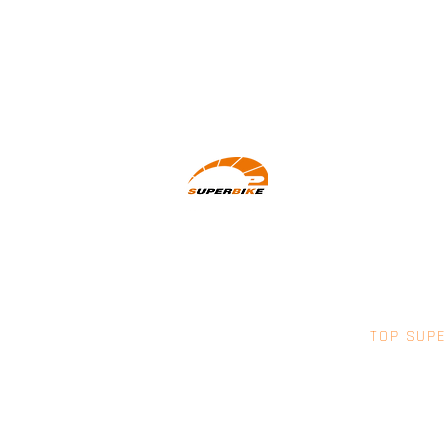
Wir machen Motorradfahrer sicherer.
klarer und entspannter mit System,
Erfahrung und Leidenschaft.
TOP SUPE