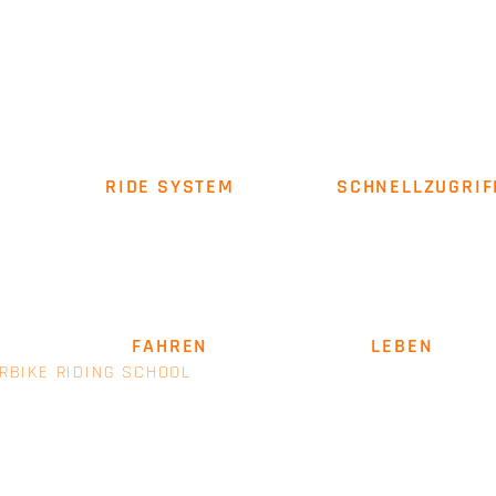
RIDE SYSTEM
SCHNELLZUGRIF
Über uns
Impressum
AGB
SICHER
FAHREN
. LEIDENSCHAFT
LEBEN
.
RBIKE RIDING SCHOOL
- EINE MARKE VON E+M MANAGEM