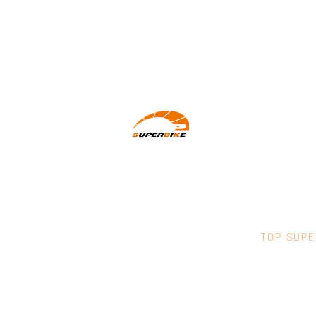
Wir machen Motorradfahrer sicherer.
klarer und entspannter mit System,
Erfahrung und Leidenschaft.
TOP SUPE