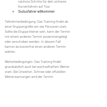
nächste Schritte für dein sicheres 
Kurvenfahren auf Tour
Soziusfahrer willkommen
Teilnehmerbedingung: Das Training findet ab 
einer Gruppengröße von vier Personen statt. 
Sollte die Gruppe kleiner sein, kann der Termin 
mit einem anderen Termin zusammengelegt 
oder verschoben werden. In diesem Fall 
kannst du kostenfrei einen anderen Termin 
wählen.
Wetterbedingungen: Das Training findet 
grundsätzlich auch bei wechselhaftem Wetter 
statt. Bei Unwetter, Schnee oder offiziellen 
Wetterwarnungen wird der Termin 
verschoben. Wir informieren dich in diesem 
Fall rechtzeitig. Selbstverständlich kannst du 
dann ohne Zusatzkosten an einem anderen 
Termin teilnehmen.
Wir werden die Möglichkeit haben, Mittag zu 